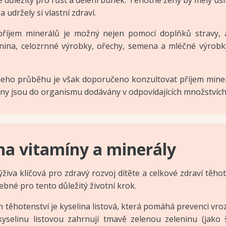
a udržely si vlastní zdraví.
í příjem minerálů je možný nejen pomocí doplňků stravy, 
lenina, celozrnné výrobky, ořechy, semena a mléčné výrobky
jeho průběhu je však doporučeno konzultovat příjem miner
iviny jsou do organismu dodávány v odpovídajících množstvích
na vitamíny a minerály
ýživa klíčová pro zdravý rozvoj dítěte a celkové zdraví těho
bné pro tento důležitý životní krok.
m těhotenství je kyselina listová, která pomáhá prevenci v
selinu listovou zahrnují tmavě zelenou zeleninu (jako š