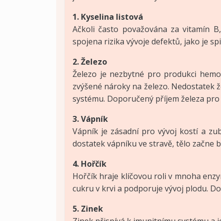
1. Kyselina listová
Ačkoli často považována za vitamín B,
spojena rizika vývoje defektů, jako je 
2. Železo
Železo je nezbytné pro produkci hemo
zvýšené nároky na železo. Nedostatek ž
systému. Doporučený příjem železa pro
3. Vápník
Vápník je zásadní pro vývoj kostí a z
dostatek vápníku ve stravě, tělo začne 
4. Hořčík
Hořčík hraje klíčovou roli v mnoha enz
cukru v krvi a podporuje vývoj plodu. D
5. Zinek
Zinek přispívá k imunitnímu systému a j