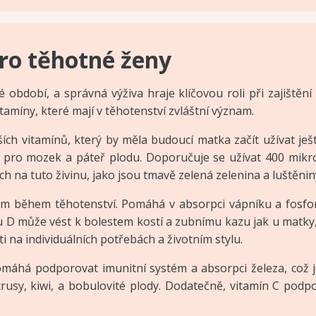
pro těhotné ženy
 období, a správná výživa hraje klíčovou roli při zajištění
itamíny, které mají v těhotenství zvláštní význam.
jších vitamínů, který by měla budoucí matka začít užívat
em pro mozek a páteř plodu. Doporučuje se užívat 400 mikro
 na tuto živinu, jako jsou tmavě zelená zelenina a luštěnin
em během těhotenství. Pomáhá v absorpci vápníku a fosforu
u D může vést k bolestem kostí a zubnímu kazu jak u matky,
i na individuálních potřebách a životním stylu.
 pomáhá podporovat imunitní systém a absorpci železa, což
itrusy, kiwi, a bobulovité plody. Dodatečně, vitamín C podp