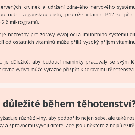
červených krvinek a udržení zdravého nervového systém
ou nebo veganskou dietu, protože vitamín B12 se přiro
e 2,6 mikrogramů.
ý je nezbytný pro zdravý vývoj očí a imunitního systému dít
l od ostatních vitamínů může příliš vysoký příjem vitamín
to je důležité, aby budoucí maminky pracovaly se svým l
 Správná výživa může výrazně přispět k zdravému těhotenství 
u důležité během těhotenství
yžaduje různé živiny, aby podpořilo nejen sebe, ale také ros
ky a správnému vývoji dítěte. Zde jsou některé z nejdůležit