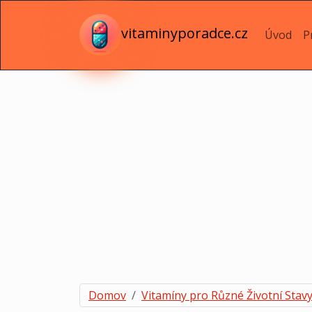
vitaminyporadce.cz
Úvod
P
Domov
Vitamíny pro Různé Životní Stav