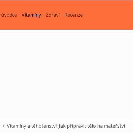
růvodce
Vitamíny
Zdraví
Recenze
y
Vitamíny a těhotenství: Jak připravit tělo na mateřství