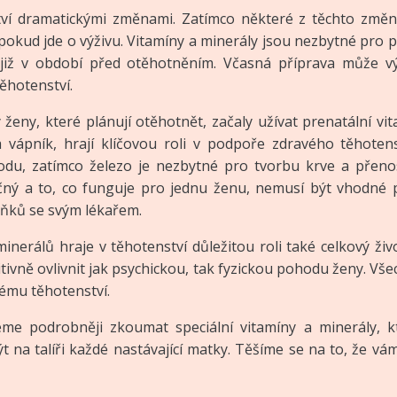
ví dramatickými změnami. Zatímco některé z těchto změn
okud jde o výživu. Vitamíny a minerály jsou nezbytné pro 
již v období před otěhotněním. Včasná příprava může v
ěhotenství.
eny, které plánují otěhotnět, začaly užívat prenatální vi
o a vápník, hrají klíčovou roli v podpoře zdravého těhoten
du, zatímco železo je nezbytné pro tvorbu krve a přeno
čný a to, co funguje pro jednu ženu, nemusí být vhodné pr
lňků se svým lékařem.
erálů hraje v těhotenství důležitou roli také celkový živo
ivně ovlivnit jak psychickou, tak fyzickou pohodu ženy. Vš
vému těhotenství.
deme podrobněji zkoumat speciální vitamíny a minerály, 
t na talíři každé nastávající matky. Těšíme se na to, že v