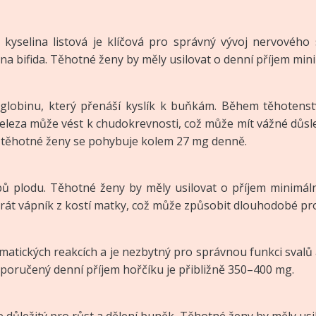
 kyselina listová je klíčová pro správný vývoj nervového
spina bifida. Těhotné ženy by měly usilovat o denní příjem m
globinu, který přenáší kyslík k buňkám. Během těhotenst
eleza může vést k chudokrevnosti, což může mít vážné důsl
 těhotné ženy se pohybuje kolem 27 mg denně.
ubů plodu. Těhotné ženy by měly usilovat o příjem minim
brát vápník z kostí matky, což může způsobit dlouhodobé pr
ymatických reakcích a je nezbytný pro správnou funkci svalů
oporučený denní příjem hořčíku je přibližně 350–400 mg.
e důležitý pro růst a dělení buněk. Těhotné ženy by měly us