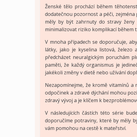
Ženské tělo prochází během těhotenst
dodatečnou pozornost a péči, zejména p
měly by být zahrnuty do stravy ženy 
minimalizovat riziko komplikací během t
V mnoha případech se doporučuje, aby ž
látky, jako je kyselina listová, želez
předcházet neuralgickým poruchám plo
paměti, že každý organismus je jedine
jakékoli změny v dietě nebo užívání dop
Nezapomínejme, že kromě vitamínů a min
odpočinek a zdravé dýchání mohou pozit
zdravý vývoj a je klíčem k bezproblémo
V následujících částích této série bu
doporučíme potraviny, které by měly bý
vám pomohou na cestě k mateřství.