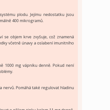
 systému plodu. Jejímu nedostatku jsou
inimálně 400 mikrogramů.
ví se objem krve zvyšuje, což znamená
edky včetně únavy a oslabení imunitního
álně 1000 mg vápníku denně. Pokud není
oblémy.
 a nervů. Pomáhá také regulovat hladinu
ilovat o příjem zinku kolem 11 mg denně,