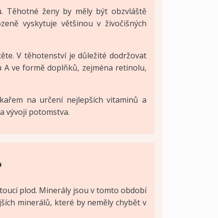
u. Těhotné ženy by měly být obzvláště
zeně vyskytuje většinou v živočišných
ěte. V těhotenství je důležité dodržovat
u A ve formě doplňků, zejména retinolu,
ékařem na určení nejlepších vitaminů a
a vývoji potomstva.
?
toucí plod. Minerály jsou v tomto období
ějších minerálů, které by neměly chybět v