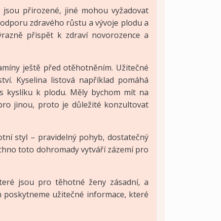
 jsou přirozené, jiné mohou vyžadovat
podporu zdravého růstu a vývoje plodu a
ýrazně přispět k zdraví novorozence a
tamíny ještě před otěhotněním. Užitečné
ství. Kyselina listová například pomáhá
s kyslíku k plodu. Měly bychom mít na
o jinou, proto je důležité konzultovat
tní styl – pravidelný pohyb, dostatečný
echno toto dohromady vytváří zázemí pro
které jsou pro těhotné ženy zásadní, a
ám poskytneme užitečné informace, které