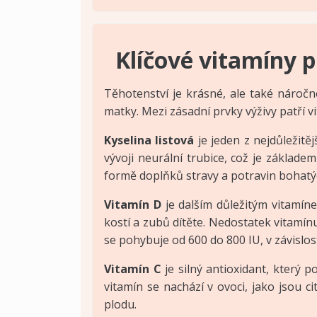
Klíčové vitamíny 
Těhotenství je krásné, ale také náročné
matky. Mezi zásadní prvky výživy patří v
Kyselina listová
je jeden z nejdůležitě
vývoji neurální trubice, což je základ
formě doplňků stravy a potravin bohatých
Vitamín D
je dalším důležitým vitamín
kostí a zubů dítěte. Nedostatek vitamín
se pohybuje od 600 do 800 IU, v závislost
Vitamín C
je silný antioxidant, který
vitamín se nachází v ovoci, jako jsou c
plodu.