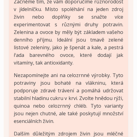
Začněme tím, že vám doporučíme různorodost
v jídelníčku. Místo spoléhání na jeden zdroj
živin nebo doplňky se snažte více
experimentovat s různými druhy potravin.
Zelenina a ovoce by měly být základem vašeho
denního příjmu. Ideální jsou tmavě zelené
listové zeleniny, jako je špenát a kale, a pestrá
řada barevného ovoce, které dodají jak
vitamíny, tak antioxidanty.
Nezapomínejte ani na celozrnné výrobky. Tyto
potraviny jsou bohaté na vlákninu, která
podporuje zdravé trávení a pomáhá udržovat
stabilní hladinu cukru v krvi. Zvolte hnědou rýži,
quinoa nebo celozrnný chléb. Tyto varianty
jsou nejen chutné, ale také poskytují množství
esenciálních živin.
Dalším důležitým zdrojem živin jsou mléčné