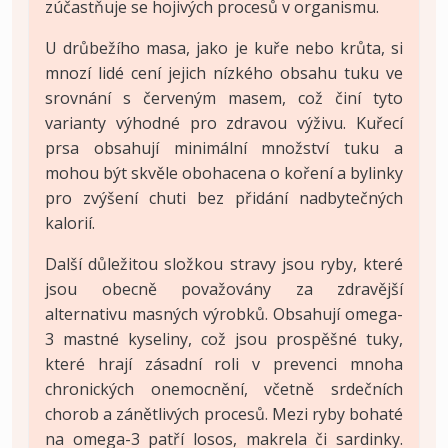
zúčastňuje se hojivých procesů v organismu.
U drůbežího masa, jako je kuře nebo krůta, si
mnozí lidé cení jejich nízkého obsahu tuku ve
srovnání s červeným masem, což činí tyto
varianty výhodné pro zdravou výživu. Kuřecí
prsa obsahují minimální množství tuku a
mohou být skvěle obohacena o koření a bylinky
pro zvýšení chuti bez přidání nadbytečných
kalorií.
Další důležitou složkou stravy jsou ryby, které
jsou obecně považovány za zdravější
alternativu masných výrobků. Obsahují omega-
3 mastné kyseliny, což jsou prospěšné tuky,
které hrají zásadní roli v prevenci mnoha
chronických onemocnění, včetně srdečních
chorob a zánětlivých procesů. Mezi ryby bohaté
na omega-3 patří losos, makrela či sardinky.