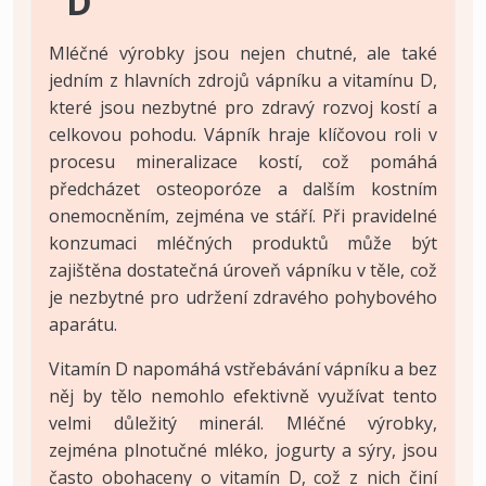
D
Mléčné výrobky jsou nejen chutné, ale také
jedním z hlavních zdrojů vápníku a vitamínu D,
které jsou nezbytné pro zdravý rozvoj kostí a
celkovou pohodu. Vápník hraje klíčovou roli v
procesu mineralizace kostí, což pomáhá
předcházet osteoporóze a dalším kostním
onemocněním, zejména ve stáří. Při pravidelné
konzumaci mléčných produktů může být
zajištěna dostatečná úroveň vápníku v těle, což
je nezbytné pro udržení zdravého pohybového
aparátu.
Vitamín D napomáhá vstřebávání vápníku a bez
něj by tělo nemohlo efektivně využívat tento
velmi důležitý minerál. Mléčné výrobky,
zejména plnotučné mléko, jogurty a sýry, jsou
často obohaceny o vitamín D, což z nich činí