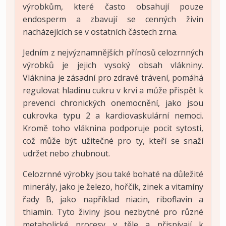
výrobkům, které často obsahují pouze
endosperm a zbavují se cenných živin
nacházejících se v ostatních částech zrna.
Jedním z nejvýznamnějších přínosů celozrnných
výrobků je jejich vysoký obsah vlákniny.
Vláknina je zásadní pro zdravé trávení, pomáhá
regulovat hladinu cukru v krvi a může přispět k
prevenci chronických onemocnění, jako jsou
cukrovka typu 2 a kardiovaskulární nemoci.
Kromě toho vláknina podporuje pocit sytosti,
což může být užitečné pro ty, kteří se snaží
udržet nebo zhubnout.
Celozrnné výrobky jsou také bohaté na důležité
minerály, jako je železo, hořčík, zinek a vitamíny
řady B, jako například niacin, riboflavin a
thiamin. Tyto živiny jsou nezbytné pro různé
metabolické procesy v těle a přispívají k