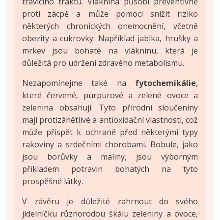
trávicího traktu. Vláknina působí preventivně
proti zácpě a může pomoci snížit riziko
některých chronických onemocnění, včetně
obezity a cukrovky. Například jablka, hrušky a
mrkev jsou bohaté na vlákninu, která je
důležitá pro udržení zdravého metabolismu.
Nezapomínejme také na
fytochemikálie
,
které červené, purpurové a zelené ovoce a
zelenina obsahují. Tyto přírodní sloučeniny
mají protizánětlivé a antioxidační vlastnosti, což
může přispět k ochraně před některými typy
rakoviny a srdečními chorobami. Bobule, jako
jsou borůvky a maliny, jsou výborným
příkladem potravin bohatých na tyto
prospěšné látky.
V závěru je důležité zahrnout do svého
jídelníčku různorodou škálu zeleniny a ovoce,