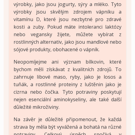
výrobky, jako jsou jogurty, sýry a mléko. Tyto
výrobky jsou skvělým zdrojem vápníku a
vitamínu D, které jsou nezbytné pro zdravé
kosti a zuby. Pokud máte intoleranci laktózy
nebo vegansky žijete, můžete vybírat z
rostlinných alternativ, jako jsou mandlové nebo
sójové produkty, obohacené o vápník.
Neopomíjejme ani význam bílkovin, které
bychom měli získávat z kvalitních zdrojů. To
zahrnuje libové maso, ryby, jako je losos a
tuňák, a rostlinné proteiny z luštěnin jako je
cizrna nebo čočka. Tyto potraviny poskytují
nejen esenciální aminokyseliny, ale také další
důležité mikroživiny.
Na závěr je důležité připomenout, že každá
strava by měla být vyvážená a bohatá na různé
potraviny. Celkový úspěch spočívá v