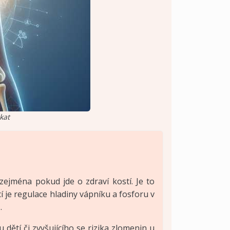
kat
 zejména pokud jde o zdraví kostí. Je to
 je regulace hladiny vápníku a fosforu v
.
dětí či zvyšujícího se rizika zlomenin u