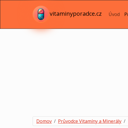
vitaminyporadce.cz
Úvod
P
Domov
Průvodce Vitamíny a Minerály