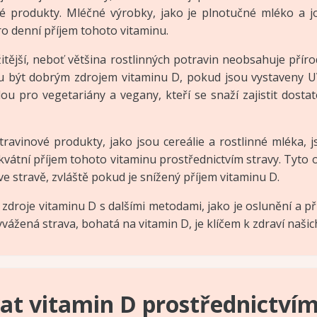
šné produkty. Mléčné výrobky, jako je plnotučné mléko a 
pro denní příjem tohoto vitaminu.
ožitější, neboť většina rostlinných potravin neobsahuje pří
ou být dobrým zdrojem vitaminu D, pokud jsou vystaveny 
ou pro vegetariány a vegany, kteří se snaží zajistit dosta
travinové produkty, jako jsou cereálie a rostlinné mléka,
adekvátní příjem tohoto vitaminu prostřednictvím stravy. Ty
e stravě, zvláště pokud je snížený příjem vitaminu D.
 zdroje vitaminu D s dalšími metodami, jako je oslunění a 
vážená strava, bohatá na vitamin D, je klíčem k zdraví našic
vat vitamin D prostřednictvím