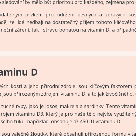
é sledování by mělo být prioritou pro každého, zejména pro
radatelným prvkem pro udržení pevných a zdravých kost
ě, že lidé nedbají na dostatečný příjem tohoto klíčového
uneční záření, tak i stravu bohatou na vitamin D, a případn
taminu D
vých kostí a jeho přírodní zdroje jsou klíčovým faktorem 
ré jsou přirozeným zdrojem vitaminu D, a to jak živočišného,
 tučné ryby, jako je losos, makrela a sardinky. Tento vitam
ojem vitaminu D3, který je pro naše tělo nejvíce využitelný
esčího tuku, například, obsahuje až 450 IU vitaminu D.
jsou vaječné žloutky, které obsahují přirozenou formu vi