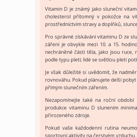
Vitamin D je známý jako sluneční vita
cholesterol přítomný v pokožce na vi
prostřednictvím stravy a doplňků, slunce
Pro správné získávání vitaminu D ze slu
záření je obvykle mezi 10. a 15. hodin
nechráněné části těla, jako jsou ruce,
podle typu pleti; lidé se světlou pletí po
Je však důležité si uvědomit, že nadmě
rovnováhu. Pokud plánujete delší pobyt 
přímým slunečním zářením.
Nezapomínejte také na roční období a
produkce vitaminu D slunením minimal
přirozeného zdroje.
Pokud vaše každodenní rutina neumož
sportovní aktivity na čerstvém vzduchu.