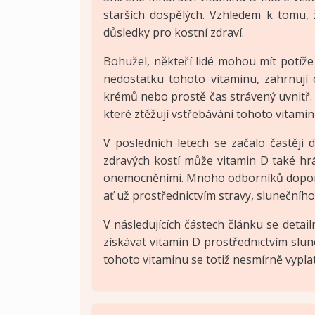
starších dospělých. Vzhledem k tomu,
důsledky pro kostní zdraví.
Bohužel, někteří lidé mohou mít potíže 
nedostatku tohoto vitaminu, zahrnují 
krémů nebo prostě čas strávený uvnitř. Da
které ztěžují vstřebávání tohoto vitamin
V posledních letech se začalo častěji 
zdravých kostí může vitamin D také hr
onemocněními. Mnoho odborníků doporuču
ať už prostřednictvím stravy, slunečníh
V následujících částech článku se detail
získávat vitamin D prostřednictvím slun
tohoto vitaminu se totiž nesmírně vyplatí