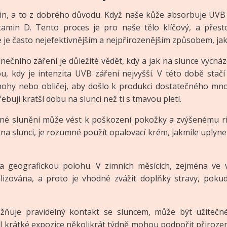
min, a to z dobrého důvodu. Když naše kůže absorbuje UVB 
tamin D. Tento proces je pro naše tělo klíčový, a pře
 je často nejefektivnějším a nejpřirozenějším způsobem, jak 
nečního záření je důležité vědět, kdy a jak na slunce vycház
ou, kdy je intenzita UVB záření nejvyšší. V této době stačí
 nohy nebo obličej, aby došlo k produkci dostatečného množ
třebují kratší dobu na slunci než ti s tmavou pletí.
rné slunění může vést k poškození pokožky a zvýšenému riz
na slunci, je rozumné použít opalovací krém, jakmile uplyne
 geografickou polohu. V zimních měsících, zejména ve 
izována, a proto je vhodné zvážit doplňky stravy, pok
ňuje pravidelný kontakt se sluncem, může být užitečné
 I krátké expozice několikrát týdně mohou podpořit přiroze