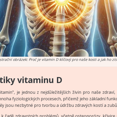
ustrační obrázek: Proč je vitamin D klíčový pro naše kosti a jak ho zís
tiky vitaminu D
tamin", je jednou z nejdůležitějších živin pro naše zdraví,
mnoha fyziologických procesech, přičemž jeho základní funkcí
rály jsou nezbytné pro tvorbu a údržbu zdravých kostí a zubů
 řadě zdravotních problémů, včetně osteoporózy, křivice u 