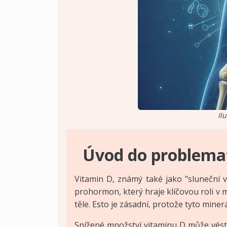
Il
Úvod do problema
Vitamin D, známý také jako "sluneční vi
prohormon, který hraje klíčovou roli v 
těle. Esto je zásadní, protože tyto mine
Snížené množství vitaminu D může vést k