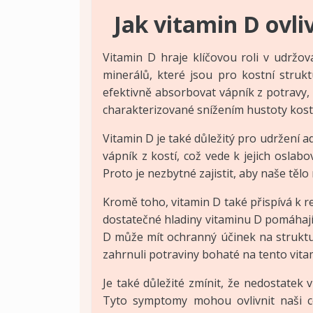
Jak vitamin D ovli
Vitamin D hraje klíčovou roli v udržo
minerálů, které jsou pro kostní stru
efektivně absorbovat vápník z potravy,
charakterizované snížením hustoty kostí
Vitamin D je také důležitý pro udržení a
vápník z kostí, což vede k jejich osla
Proto je nezbytné zajistit, aby naše těl
Kromě toho, vitamin D také přispívá k r
dostatečné hladiny vitaminu D pomáhají s
D může mít ochranný účinek na strukturu
zahrnuli potraviny bohaté na tento vitam
Je také důležité zmínit, že nedostatek
Tyto symptomy mohou ovlivnit naši ce