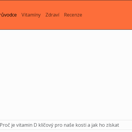
růvodce
Vitamíny
Zdraví
Recenze
Proč je vitamin D klíčový pro naše kosti a jak ho získat