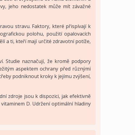
avy, jeho nedostatek může mít závažné
avou stravu. Faktory, které přispívají k
ografickou polohu, použití opalovacích
 a ti, kteří mají určité zdravotní potíže,
aví. Studie naznačují, že kromě podpory
ůležitým aspektem ochrany před různými
řeby podniknout kroky k jejímu zvýšení,
ní zdroje jsou k dispozici, jak efektivně
s vitaminem D. Udržení optimální hladiny