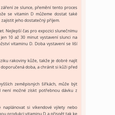
záření ze slunce, přemění tento proces
stože se vitamin D můžeme dostat také
zajistit jeho dostatečný příjem.
et. Nejlepší čas pro expozici slunečnímu
 jen 10 až 30 minut vystavení slunci na
ství vitaminu D. Doba vystavení se liší
iku rakoviny kůže, takže je dobré najít
 doporučená doba, a chránit si kůži před
vyšších zeměpisných šířkách, může být
ud není možné získt potřebnou dávku z
 naplánovat si víkendové výlety nebo
nou produkci vitaminu D a přispět tak ke