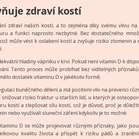
vňuje zdraví kostí
vání zdraví našich kostí, a to zejména díky svému vlivu n
kturu a funkci naprosto nezbytné. Bez dostatečného množ
 což může vést k oslabení kostí a zvyšuje riziko zlomenin a
.
dekvátní hladiny vápníku v krvi. Pokud není vitamin D k dispo
bování. Tento proces může probíhat bez viditelných přízna
o mělo dostatek vitaminu D v jakékoliv formě.
egulaci buněčného dělení a má pozitivní vliv na prevenci rů
nižovat riziko fraktur u starších lidí, u kterých je osteoporó
 kostí a zlepšovat sílu kostí, což je důvod, proč je důležit
in nebo využívali sluneční záření kdykoliv je to možné.
 vitaminu D se může projevovat různými příznaky, jako jsou 
lkovou kvalitu života a přispět k riziku pádů a zranění,