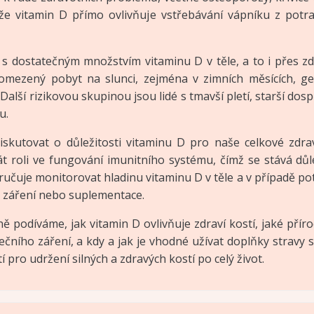
 že vitamin D přímo ovlivňuje vstřebávání vápníku z potr
s dostatečným množstvím vitaminu D v těle, a to i přes zdr
omezený pobyt na slunci, zejména v zimních měsících, ge
lší rizikovou skupinou jsou lidé s tmavší pletí, starší dospělí
u.
diskutovat o důležitosti vitaminu D pro naše celkové zdr
át roli ve fungování imunitního systému, čímž se stává d
je monitorovat hladinu vitaminu D v těle a v případě pot
o záření nebo suplementace.
ně podíváme, jak vitamin D ovlivňuje zdraví kostí, jaké přírod
ečního záření, a kdy a jak je vhodné užívat doplňky stravy 
 pro udržení silných a zdravých kostí po celý život.