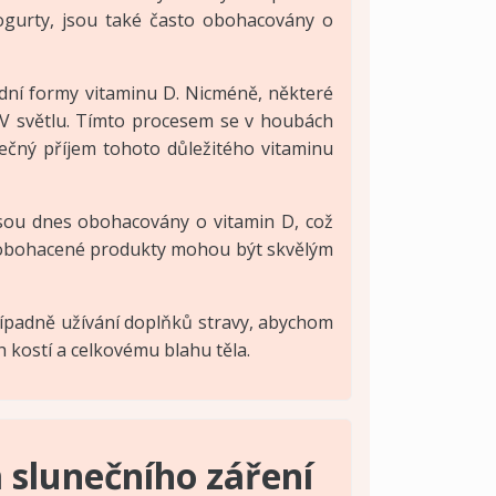
jogurty, jsou také často obohacovány o
rodní formy vitaminu D. Nicméně, některé
UV světlu. Tímto procesem se v houbách
tečný příjem tohoto důležitého vitaminu
 jsou dnes obohacovány o vitamin D, což
to obohacené produkty mohou být skvělým
případně užívání doplňků stravy, abychom
h kostí a celkovému blahu těla.
 slunečního záření