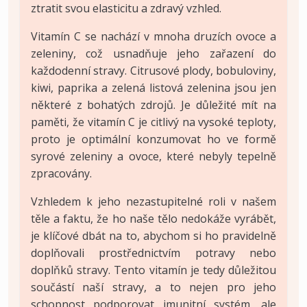
ztratit svou elasticitu a zdravý vzhled.
Vitamín C se nachází v mnoha druzích ovoce a
zeleniny, což usnadňuje jeho zařazení do
každodenní stravy. Citrusové plody, bobuloviny,
kiwi, paprika a zelená listová zelenina jsou jen
některé z bohatých zdrojů. Je důležité mít na
paměti, že vitamín C je citlivý na vysoké teploty,
proto je optimální konzumovat ho ve formě
syrové zeleniny a ovoce, které nebyly tepelně
zpracovány.
Vzhledem k jeho nezastupitelné roli v našem
těle a faktu, že ho naše tělo nedokáže vyrábět,
je klíčové dbát na to, abychom si ho pravidelně
doplňovali prostřednictvím potravy nebo
doplňků stravy. Tento vitamín je tedy důležitou
součástí naší stravy, a to nejen pro jeho
schopnost podporovat imunitní systém, ale