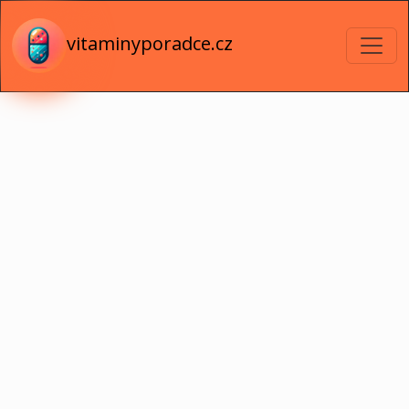
vitaminyporadce.cz