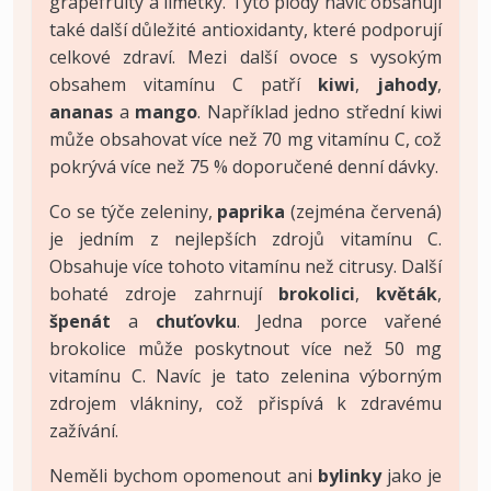
grapefruity a limetky. Tyto plody navíc obsahují
také další důležité antioxidanty, které podporují
celkové zdraví. Mezi další ovoce s vysokým
obsahem vitamínu C patří
kiwi
,
jahody
,
ananas
a
mango
. Například jedno střední kiwi
může obsahovat více než 70 mg vitamínu C, což
pokrývá více než 75 % doporučené denní dávky.
Co se týče zeleniny,
paprika
(zejména červená)
je jedním z nejlepších zdrojů vitamínu C.
Obsahuje více tohoto vitamínu než citrusy. Další
bohaté zdroje zahrnují
brokolici
,
květák
,
špenát
a
chuťovku
. Jedna porce vařené
brokolice může poskytnout více než 50 mg
vitamínu C. Navíc je tato zelenina výborným
zdrojem vlákniny, což přispívá k zdravému
zažívání.
Neměli bychom opomenout ani
bylinky
jako je