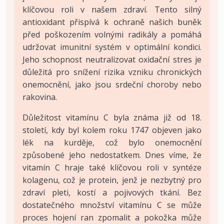
klíčovou roli v našem zdraví. Tento silný
antioxidant přispívá k ochraně našich buněk
před poškozením volnými radikály a pomáhá
udržovat imunitní systém v optimální kondici.
Jeho schopnost neutralizovat oxidační stres je
důležitá pro snížení rizika vzniku chronických
onemocnění, jako jsou srdeční choroby nebo
rakovina.
Důležitost vitamínu C byla známa již od 18.
století, kdy byl kolem roku 1747 objeven jako
lék na kurděje, což bylo onemocnění
způsobené jeho nedostatkem. Dnes víme, že
vitamín C hraje také klíčovou roli v syntéze
kolagenu, což je protein, jenž je nezbytný pro
zdraví pleti, kostí a pojivových tkání. Bez
dostatečného množství vitamínu C se může
proces hojení ran zpomalit a pokožka může