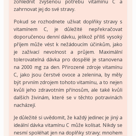
zohlednit zvýšenou potřebu vitamínu C a
zahrnovat jej do své stravy.
Pokud se rozhodnete užívat doplňky stravy s
vitamínem C, je důležité nepřekračovat
doporučenou denní dávku, jelikož příliš vysoký
příjem může vést k nežádoucím účinkům, jako
je zažívací nevolnost a průjem. Maximální
tolerovatelná dávka pro dospělé je stanovena
na 2000 mg za den. Přirozené zdroje vitamínu
C, jako jsou čerstvé ovoce a zelenina, by měly
být prvním zdrojem tohoto vitamínu, a to nejen
kvůli jeho zdravotním přínosům, ale také kvůli
dalších živinám, které se v těchto potravinách
nacházejí.
Je důležité si uvědomit, že každý jedinec je jiný a
ideální dávka vitamínu C může kolísat. Nikdy se
nesmí spoléhat jen na doplňky stravy; mnohem