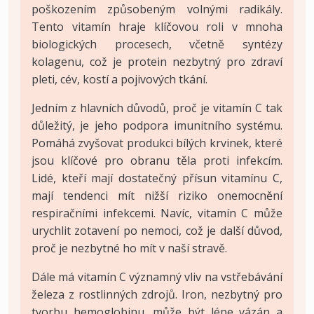
poškozením způsobeným volnými radikály.
Tento vitamín hraje klíčovou roli v mnoha
biologických procesech, včetně syntézy
kolagenu, což je protein nezbytný pro zdraví
pleti, cév, kostí a pojivových tkání.
Jedním z hlavních důvodů, proč je vitamín C tak
důležitý, je jeho podpora imunitního systému.
Pomáhá zvyšovat produkci bílých krvinek, které
jsou klíčové pro obranu těla proti infekcím.
Lidé, kteří mají dostatečný přísun vitamínu C,
mají tendenci mít nižší riziko onemocnění
respiračními infekcemi. Navíc, vitamín C může
urychlit zotavení po nemoci, což je další důvod,
proč je nezbytné ho mít v naší stravě.
Dále má vitamín C významný vliv na vstřebávání
železa z rostlinných zdrojů. Iron, nezbytný pro
tvorbu hemoglobinu, může být lépe vázán a