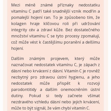
Mezi méně známé příznaky nedostatku
vitamínu C patří také snadnější vznik modřin a
pomalejší hojení ran. To je způsobeno tím, že
kolagen hraje klíčovou roli při udržování
integrity cév a zdraví kůže. Bez dostatečného
množství vitamínu C se tyto procesy zpomalují,
což může vést k častějšímu poranění a delšímu
hojení.
Dalším známým projevem, který může
naznačovat nedostatek vitamínu C, je zápach z
dásní nebo krvácení z dásní. Vitamín C je rovněž
nezbytný pro zdravou ústní hygienu, a jeho
nedostatek může přispět k rozvoji
parodontitidy a dalším onemocněním ústní
dutiny. Pokud si tedy začnete všímat
nezdravého vzhledu dásní nebo jejich krvácení,
může to být signál, že vám chybí vitamín C.