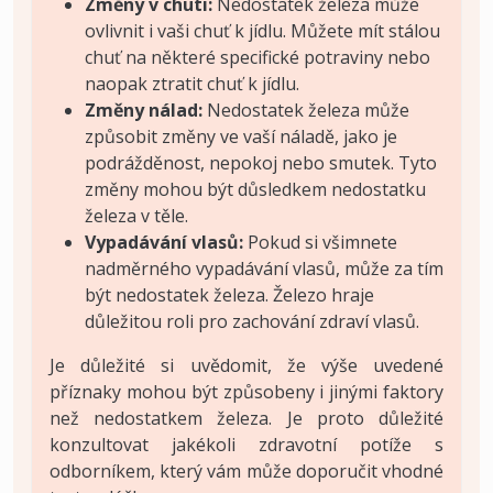
Změny v chuti:
Nedostatek železa může
ovlivnit i vaši chuť k jídlu. Můžete mít stálou
chuť na některé specifické potraviny nebo
naopak ztratit chuť k jídlu.
Změny nálad:
Nedostatek železa může
způsobit změny ve vaší náladě, jako je
podrážděnost, nepokoj nebo smutek. Tyto
změny mohou být důsledkem nedostatku
železa v těle.
Vypadávání vlasů:
Pokud si všimnete
nadměrného vypadávání vlasů, může za tím
být nedostatek železa. Železo hraje
důležitou roli pro zachování zdraví vlasů.
Je důležité si uvědomit, že výše uvedené
příznaky mohou být způsobeny i jinými faktory
než nedostatkem železa. Je proto důležité
konzultovat jakékoli zdravotní potíže s
odborníkem, který vám může doporučit vhodné