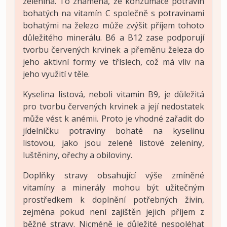
zelenina. To znamená, že konzumace potravin
bohatých na vitamín C společně s potravinami
bohatými na železo může zvýšit příjem tohoto
důležitého minerálu. B6 a B12 zase podporují
tvorbu červených krvinek a přeměnu železa do
jeho aktivní formy ve tříslech, což má vliv na
jeho využití v těle.
Kyselina listová, neboli vitamin B9, je důležitá
pro tvorbu červených krvinek a její nedostatek
může vést k anémii. Proto je vhodné zařadit do
jídelníčku potraviny bohaté na kyselinu
listovou, jako jsou zelené listové zeleniny,
luštěniny, ořechy a obiloviny.
Doplňky stravy obsahující výše zmíněné
vitamíny a minerály mohou být užitečným
prostředkem k doplnění potřebných živin,
zejména pokud není zajištěn jejich příjem z
běžné stravy. Nicméně je důležité nespoléhat