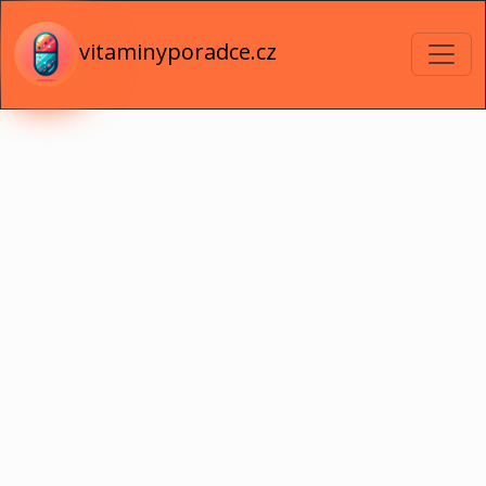
vitaminyporadce.cz