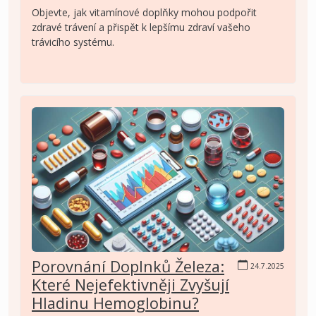
Objevte, jak vitamínové doplňky mohou podpořit
zdravé trávení a přispět k lepšímu zdraví vašeho
trávicího systému.
Porovnání Doplnků Železa:
24.7.2025
Které Nejefektivněji Zvyšují
Hladinu Hemoglobinu?