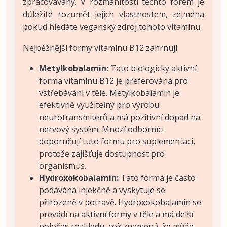
zpracovávány. V rozmanitosti těchto forem je
důležité rozumět jejich vlastnostem, zejména
pokud hledáte veganský zdroj tohoto vitamínu.
Nejběžnější formy vitamínu B12 zahrnují:
Metylkobalamin:
Tato biologicky aktivní
forma vitamínu B12 je preferována pro
vstřebávání v těle. Metylkobalamin je
efektivně využitelný pro výrobu
neurotransmiterů a má pozitivní dopad na
nervový systém. Mnozí odborníci
doporučují tuto formu pro suplementaci,
protože zajišťuje dostupnost pro
organismus.
Hydroxokobalamin:
Tato forma je často
podávána injekčně a vyskytuje se
přirozeně v potravě. Hydroxokobalamin se
prevádí na aktivní formy v těle a má delší
poločas rozkladu, což znamená, že může