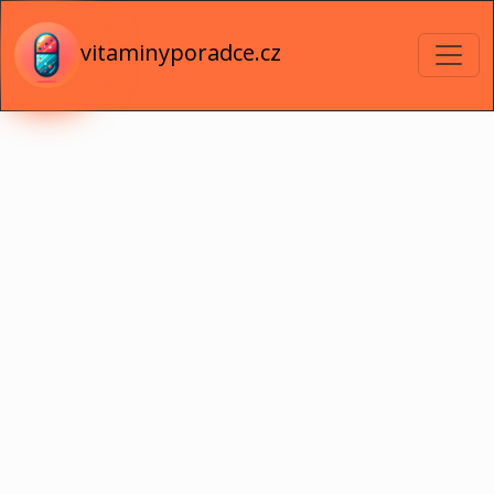
vitaminyporadce.cz