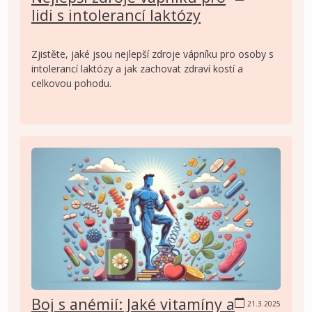
lidi s intolerancí laktózy
Zjistěte, jaké jsou nejlepší zdroje vápníku pro osoby s
intolerancí laktózy a jak zachovat zdraví kostí a
celkovou pohodu.
Boj s anémií: Jaké vitamíny a
21.3.2025