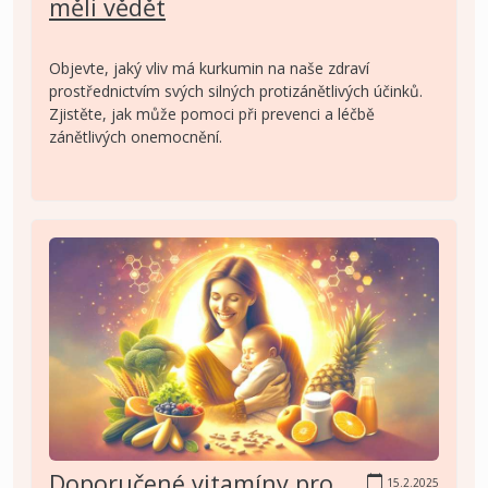
měli vědět
Objevte, jaký vliv má kurkumin na naše zdraví
prostřednictvím svých silných protizánětlivých účinků.
Zjistěte, jak může pomoci při prevenci a léčbě
zánětlivých onemocnění.
Doporučené vitamíny pro
15.2.2025