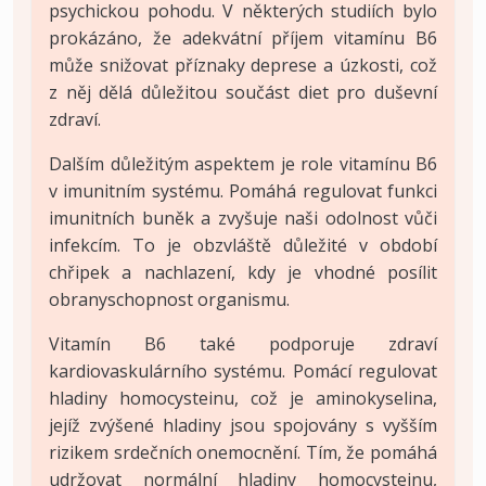
psychickou pohodu. V některých studiích bylo
prokázáno, že adekvátní příjem vitamínu B6
může snižovat příznaky deprese a úzkosti, což
z něj dělá důležitou součást diet pro duševní
zdraví.
Dalším důležitým aspektem je role vitamínu B6
v imunitním systému. Pomáhá regulovat funkci
imunitních buněk a zvyšuje naši odolnost vůči
infekcím. To je obzvláště důležité v období
chřipek a nachlazení, kdy je vhodné posílit
obranyschopnost organismu.
Vitamín B6 také podporuje zdraví
kardiovaskulárního systému. Pomácí regulovat
hladiny homocysteinu, což je aminokyselina,
jejíž zvýšené hladiny jsou spojovány s vyšším
rizikem srdečních onemocnění. Tím, že pomáhá
udržovat normální hladiny homocysteinu,