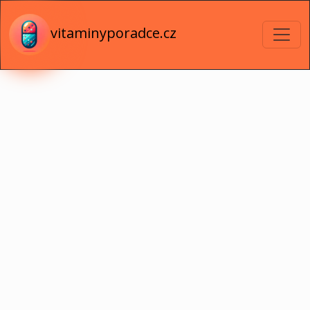
vitaminyporadce.cz