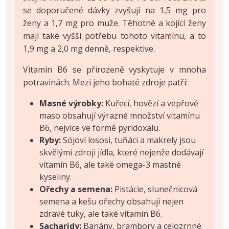
se doporučené dávky zvyšují na 1,5 mg pro
ženy a 1,7 mg pro muže. Těhotné a kojící ženy
mají také vyšší potřebu tohoto vitamínu, a to
1,9 mg a 2,0 mg denně, respektive.
Vitamín B6 se přirozeně vyskytuje v mnoha
potravinách. Mezi jeho bohaté zdroje patří:
Masné výrobky:
Kuřecí, hovězí a vepřové
maso obsahují výrazné množství vitamínu
B6, nejvíce ve formě pyridoxalu.
Ryby:
Sójoví lososi, tuňáci a makrely jsou
skvělými zdroji jídla, které nejenže dodávají
vitamín B6, ale také omega-3 mastné
kyseliny.
Ořechy a semena:
Pistácie, slunečnicová
semena a kešu ořechy obsahují nejen
zdravé tuky, ale také vitamín B6.
Sacharidy:
Banány, brambory a celozrnné