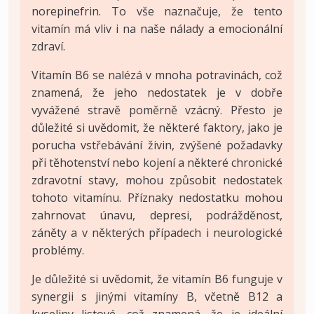
norepinefrin. To vše naznačuje, že tento
vitamín má vliv i na naše nálady a emocionální
zdraví.
Vitamín B6 se nalézá v mnoha potravinách, což
znamená, že jeho nedostatek je v dobře
vyvážené stravě poměrně vzácný. Přesto je
důležité si uvědomit, že některé faktory, jako je
porucha vstřebávání živin, zvýšené požadavky
při těhotenství nebo kojení a některé chronické
zdravotní stavy, mohou způsobit nedostatek
tohoto vitamínu. Příznaky nedostatku mohou
zahrnovat únavu, depresi, podrážděnost,
záněty a v některých případech i neurologické
problémy.
Je důležité si uvědomit, že vitamín B6 funguje v
synergii s jinými vitamíny B, včetně B12 a
kyseliny listové, což znamená, že je ideální