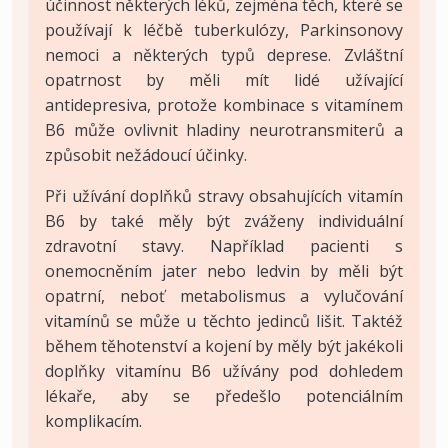
účinnost některých léků, zejména těch, které se
používají k léčbě tuberkulózy, Parkinsonovy
nemoci a některých typů deprese. Zvláštní
opatrnost by měli mít lidé užívající
antidepresiva, protože kombinace s vitamínem
B6 může ovlivnit hladiny neurotransmiterů a
způsobit nežádoucí účinky.
Při užívání doplňků stravy obsahujících vitamín
B6 by také měly být zváženy individuální
zdravotní stavy. Například pacienti s
onemocněním jater nebo ledvin by měli být
opatrní, neboť metabolismus a vylučování
vitamínů se může u těchto jedinců lišit. Taktéž
během těhotenství a kojení by měly být jakékoli
doplňky vitamínu B6 užívány pod dohledem
lékaře, aby se předešlo potenciálním
komplikacím.