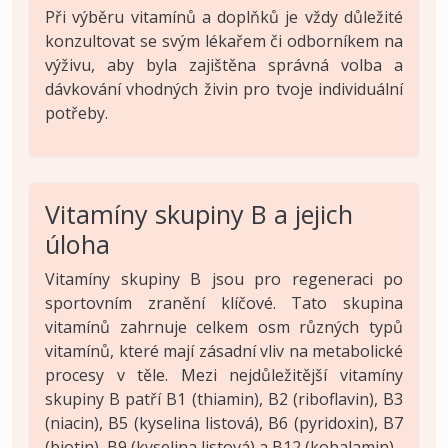
Při výběru vitamínů a doplňků je vždy důležité
konzultovat se svým lékařem či odborníkem na
výživu, aby byla zajištěna správná volba a
dávkování vhodných živin pro tvoje individuální
potřeby.
Vitamíny skupiny B a jejich
úloha
Vitamíny skupiny B jsou pro regeneraci po
sportovním zranění klíčové. Tato skupina
vitamínů zahrnuje celkem osm různých typů
vitamínů, které mají zásadní vliv na metabolické
procesy v těle. Mezi nejdůležitější vitamíny
skupiny B patří B1 (thiamin), B2 (riboflavin), B3
(niacin), B5 (kyselina listová), B6 (pyridoxin), B7
(biotin), B9 (kyselina listová) a B12 (kobalamin).