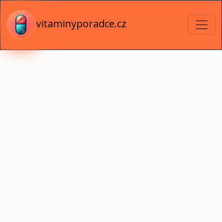
vitaminyporadce.cz