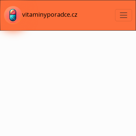
vitaminyporadce.cz