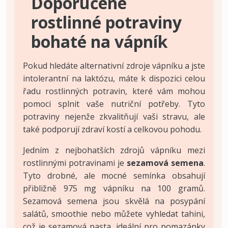
Doporučené
rostlinné potraviny
bohaté na vápník
Pokud hledáte alternativní zdroje vápníku a jste
intolerantní na laktózu, máte k dispozici celou
řadu rostlinných potravin, které vám mohou
pomoci splnit vaše nutriční potřeby. Tyto
potraviny nejenže zkvalitňují vaši stravu, ale
také podporují zdraví kostí a celkovou pohodu.
Jedním z nejbohatších zdrojů vápníku mezi
rostlinnými potravinami je
sezamová semena
.
Tyto drobné, ale mocné semínka obsahují
přibližně 975 mg vápníku na 100 gramů.
Sezamová semena jsou skvělá na posypání
salátů, smoothie nebo můžete vyhledat tahini,
což je sezamová pasta, ideální pro pomazánky