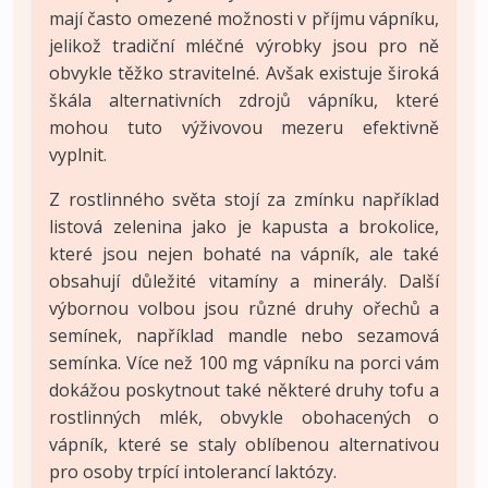
mají často omezené možnosti v příjmu vápníku,
jelikož tradiční mléčné výrobky jsou pro ně
obvykle těžko stravitelné. Avšak existuje široká
škála alternativních zdrojů vápníku, které
mohou tuto výživovou mezeru efektivně
vyplnit.
Z rostlinného světa stojí za zmínku například
listová zelenina jako je kapusta a brokolice,
které jsou nejen bohaté na vápník, ale také
obsahují důležité vitamíny a minerály. Další
výbornou volbou jsou různé druhy ořechů a
semínek, například mandle nebo sezamová
semínka. Více než 100 mg vápníku na porci vám
dokážou poskytnout také některé druhy tofu a
rostlinných mlék, obvykle obohacených o
vápník, které se staly oblíbenou alternativou
pro osoby trpící intolerancí laktózy.