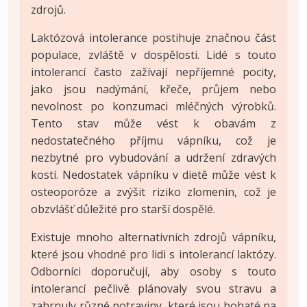
zdrojů.
Laktózová intolerance postihuje značnou část
populace, zvláště v dospělosti. Lidé s touto
intolerancí často zažívají nepříjemné pocity,
jako jsou nadýmání, křeče, průjem nebo
nevolnost po konzumaci mléčných výrobků.
Tento stav může vést k obavám z
nedostatečného příjmu vápníku, což je
nezbytné pro vybudování a udržení zdravých
kostí. Nedostatek vápníku v dietě může vést k
osteoporóze a zvýšit riziko zlomenin, což je
obzvlášť důležité pro starší dospělé.
Existuje mnoho alternativních zdrojů vápníku,
které jsou vhodné pro lidi s intolerancí laktózy.
Odborníci doporučují, aby osoby s touto
intolerancí pečlivě plánovaly svou stravu a
zahrnuly různé potraviny, které jsou bohaté na