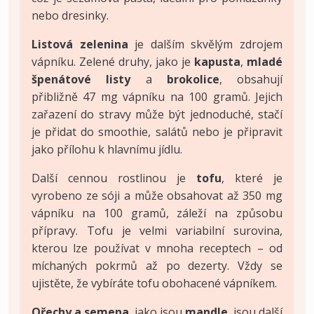
nebo dresinky.
Listová zelenina
je dalším skvělým zdrojem
vápníku. Zelené druhy, jako je
kapusta
,
mladé
špenátové listy
a
brokolice
, obsahují
přibližně 47 mg vápníku na 100 gramů. Jejich
zařazení do stravy může být jednoduché, stačí
je přidat do smoothie, salátů nebo je připravit
jako přílohu k hlavnímu jídlu.
Další cennou rostlinou je
tofu
, které je
vyrobeno ze sóji a může obsahovat až 350 mg
vápníku na 100 gramů, záleží na způsobu
přípravy. Tofu je velmi variabilní surovina,
kterou lze používat v mnoha receptech – od
míchaných pokrmů až po dezerty. Vždy se
ujistěte, že vybíráte tofu obohacené vápníkem.
Ořechy a semena
, jako jsou
mandle
, jsou další