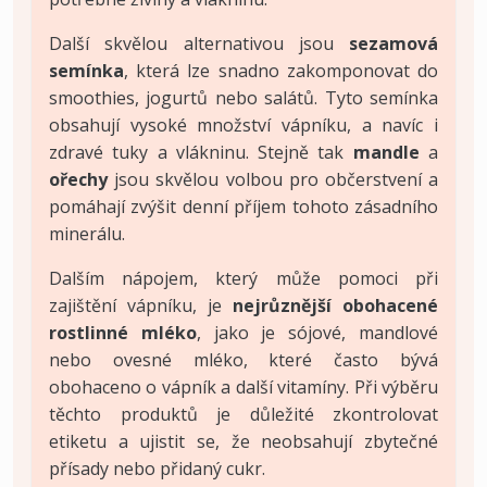
Další skvělou alternativou jsou
sezamová
semínka
, která lze snadno zakomponovat do
smoothies, jogurtů nebo salátů. Tyto semínka
obsahují vysoké množství vápníku, a navíc i
zdravé tuky a vlákninu. Stejně tak
mandle
a
ořechy
jsou skvělou volbou pro občerstvení a
pomáhají zvýšit denní příjem tohoto zásadního
minerálu.
Dalším nápojem, který může pomoci při
zajištění vápníku, je
nejrůznější obohacené
rostlinné mléko
, jako je sójové, mandlové
nebo ovesné mléko, které často bývá
obohaceno o vápník a další vitamíny. Při výběru
těchto produktů je důležité zkontrolovat
etiketu a ujistit se, že neobsahují zbytečné
přísady nebo přidaný cukr.