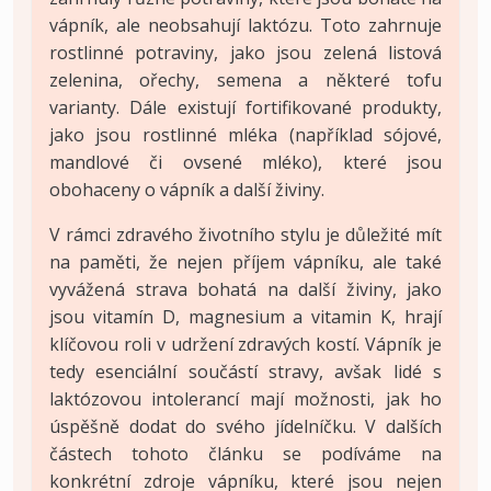
vápník, ale neobsahují laktózu. Toto zahrnuje
rostlinné potraviny, jako jsou zelená listová
zelenina, ořechy, semena a některé tofu
varianty. Dále existují fortifikované produkty,
jako jsou rostlinné mléka (například sójové,
mandlové či ovsené mléko), které jsou
obohaceny o vápník a další živiny.
V rámci zdravého životního stylu je důležité mít
na paměti, že nejen příjem vápníku, ale také
vyvážená strava bohatá na další živiny, jako
jsou vitamín D, magnesium a vitamin K, hrají
klíčovou roli v udržení zdravých kostí. Vápník je
tedy esenciální součástí stravy, avšak lidé s
laktózovou intolerancí mají možnosti, jak ho
úspěšně dodat do svého jídelníčku. V dalších
částech tohoto článku se podíváme na
konkrétní zdroje vápníku, které jsou nejen