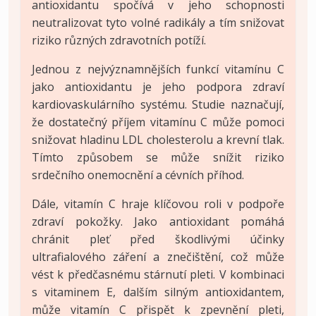
antioxidantu spočívá v jeho schopnosti
neutralizovat tyto volné radikály a tím snižovat
riziko různých zdravotních potíží.
Jednou z nejvýznamnějších funkcí vitamínu C
jako antioxidantu je jeho podpora zdraví
kardiovaskulárního systému. Studie naznačují,
že dostatečný příjem vitamínu C může pomoci
snižovat hladinu LDL cholesterolu a krevní tlak.
Tímto způsobem se může snížit riziko
srdečního onemocnění a cévních příhod.
Dále, vitamín C hraje klíčovou roli v podpoře
zdraví pokožky. Jako antioxidant pomáhá
chránit pleť před škodlivými účinky
ultrafialového záření a znečištění, což může
vést k předčasnému stárnutí pleti. V kombinaci
s vitaminem E, dalším silným antioxidantem,
může vitamín C přispět k zpevnění pleti,