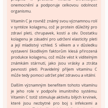
onemocnění a podporuje celkovou odolnost
organismu.
Vitamín C je rovněž známý svou významnou rolí
v syntéze kolagenu, což je protein důležitý pro
zdraví pleti, chrupavek, kostí a cév. Dostatku
kolagenu je zásadní pro udržení elasticity pleti
a její mladistvý vzhled. S věkem a v důsledku
vystavení škodlivým faktorům klesá přirozená
produkce kolagenu, což může vést k viditelným
známkám stárnutí, jako jsou vrásky a ztráta
pevnosti pleti. Pravidelný příjem vitamínu C
může tedy pomoci udržet pleť zdravou a vitální.
Dalším významným benefitem tohoto vitamínu
je jeho role v podpoře imunitního systému.
Vitamín C totiž stimuluje aktivitu bílých krvinek,
které jsou nezbytné pro boj s infekcemi a