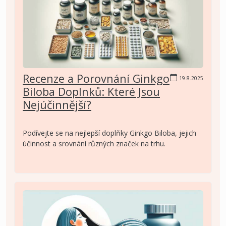
Recenze a Porovnání Ginkgo
19.8.2025
Biloba Doplnků: Které Jsou
Nejúčinnější?
Podívejte se na nejlepší doplňky Ginkgo Biloba, jejich
účinnost a srovnání různých značek na trhu.