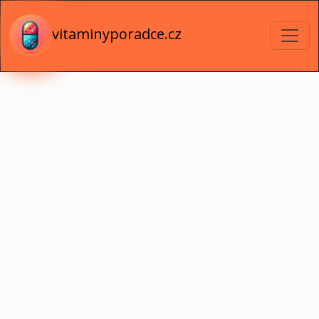
vitaminyporadce.cz