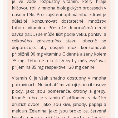
je ve vodě rozpustný vitamín, který hraje
klíčovou roli v mnoha biologických procesech v
našem těle. Pro zajištění optimálního zdraví je
důležité konzumovat dostatečné množství
tohoto vitaminu. Přestože doporučená denní
dávka (DDD) se může lišit podle věku, pohlaví a
celkového zdravotního stavu, obecně se
doporučuje, aby dospělí muži konzumovali
přibližně 90 mg vitamínu C denně a ženy kolem
75 mg. Těhotné a kojící ženy by měly zvyšovat
příjem na 85 mg respektive 120 mg denně.
Vitamín C je však snadno dostupný v mnoha
potravinách. Nejbohatšími zdroji jsou citrusové
plody, jako jsou pomeranče, citrony a grepy.
Kromě toho je vitamín C přítomen v dalších
druzích ovoce, jako jsou kiwi, jahody, papája a
meloun. Zelenina, jako jsou brokolice, červená
kyselá paprika, růžičková kapusta a špenát,