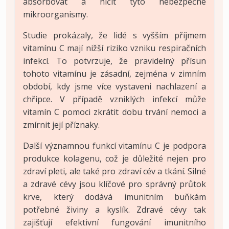
absorbovat a ničit tyto nebezpečné
mikroorganismy.
Studie prokázaly, že lidé s vyšším příjmem
vitamínu C mají nižší riziko vzniku respiračních
infekcí. To potvrzuje, že pravidelný přísun
tohoto vitamínu je zásadní, zejména v zimním
období, kdy jsme více vystaveni nachlazení a
chřipce. V případě vzniklých infekcí může
vitamín C pomoci zkrátit dobu trvání nemoci a
zmírnit její příznaky.
Další významnou funkcí vitamínu C je podpora
produkce kolagenu, což je důležité nejen pro
zdraví pleti, ale také pro zdraví cév a tkání. Silné
a zdravé cévy jsou klíčové pro správný průtok
krve, který dodává imunitním buňkám
potřebné živiny a kyslík. Zdravé cévy tak
zajišťují efektivní fungování imunitního