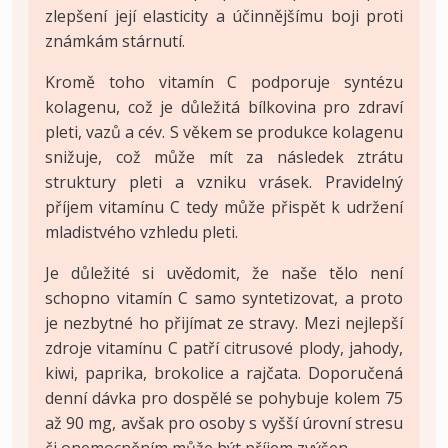
zlepšení její elasticity a účinnějšímu boji proti
známkám stárnutí.
Kromě toho vitamín C podporuje syntézu
kolagenu, což je důležitá bílkovina pro zdraví
pleti, vazů a cév. S věkem se produkce kolagenu
snižuje, což může mít za následek ztrátu
struktury pleti a vzniku vrásek. Pravidelný
příjem vitamínu C tedy může přispět k udržení
mladistvého vzhledu pleti.
Je důležité si uvědomit, že naše tělo není
schopno vitamín C samo syntetizovat, a proto
je nezbytné ho přijímat ze stravy. Mezi nejlepší
zdroje vitamínu C patří citrusové plody, jahody,
kiwi, paprika, brokolice a rajčata. Doporučená
denní dávka pro dospělé se pohybuje kolem 75
až 90 mg, avšak pro osoby s vyšší úrovní stresu
či onemocněním může být příjem zvýšen.