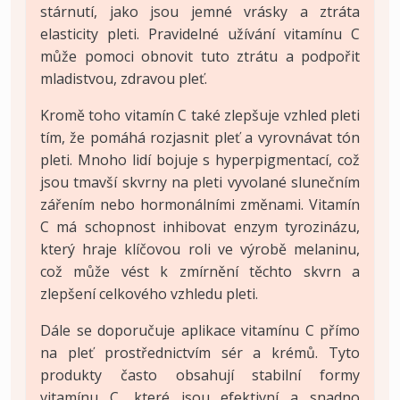
stárnutí, jako jsou jemné vrásky a ztráta
elasticity pleti. Pravidelné užívání vitamínu C
může pomoci obnovit tuto ztrátu a podpořit
mladistvou, zdravou pleť.
Kromě toho vitamín C také zlepšuje vzhled pleti
tím, že pomáhá rozjasnit pleť a vyrovnávat tón
pleti. Mnoho lidí bojuje s hyperpigmentací, což
jsou tmavší skvrny na pleti vyvolané slunečním
zářením nebo hormonálními změnami. Vitamín
C má schopnost inhibovat enzym tyrozinázu,
který hraje klíčovou roli ve výrobě melaninu,
což může vést k zmírnění těchto skvrn a
zlepšení celkového vzhledu pleti.
Dále se doporučuje aplikace vitamínu C přímo
na pleť prostřednictvím sér a krémů. Tyto
produkty často obsahují stabilní formy
vitamínu C, které jsou efektivní a snadno