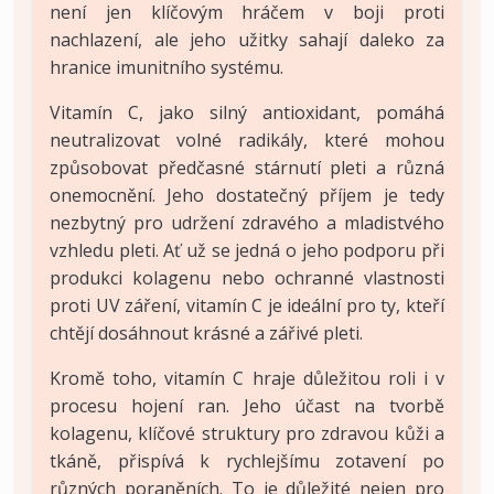
není jen klíčovým hráčem v boji proti
nachlazení, ale jeho užitky sahají daleko za
hranice imunitního systému.
Vitamín C, jako silný antioxidant, pomáhá
neutralizovat volné radikály, které mohou
způsobovat předčasné stárnutí pleti a různá
onemocnění. Jeho dostatečný příjem je tedy
nezbytný pro udržení zdravého a mladistvého
vzhledu pleti. Ať už se jedná o jeho podporu při
produkci kolagenu nebo ochranné vlastnosti
proti UV záření, vitamín C je ideální pro ty, kteří
chtějí dosáhnout krásné a zářivé pleti.
Kromě toho, vitamín C hraje důležitou roli i v
procesu hojení ran. Jeho účast na tvorbě
kolagenu, klíčové struktury pro zdravou kůži a
tkáně, přispívá k rychlejšímu zotavení po
různých poraněních. To je důležité nejen pro